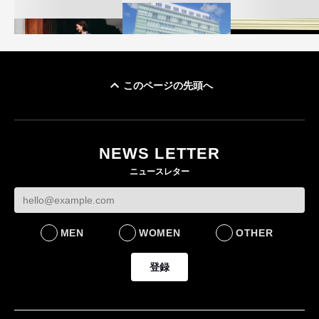
このページの先頭へ
「ユニクロ 京都」が11
ユニクロ × コントワ
月にオープン 国内5店
ゴールドウイン、2
ー・デ・コトニエ新
目のグローバル旗艦店
4〜6月期の営業利
作 コーデュロイジャ
82%減 ザ・ノー
NEWS LETTER
FASHION
ケットなど7型を発売
フェイスで卸が苦
ニュースレター
FASHION
BUSINESS
MEN
WOMEN
OTHER
登録