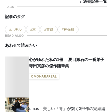
過去記事一覧
TAGS
記事のタグ
#ホテル
#本
#書籍
#神保町
READ ALSO
あわせて読みたい
心がゆれた私の1冊 夏目漱石の一番弟子
寺田寅彦の傑作随筆集
OMOHARAREAL
Charlotte Dumas 美しい「青」が繋ぐ3部作の完結編