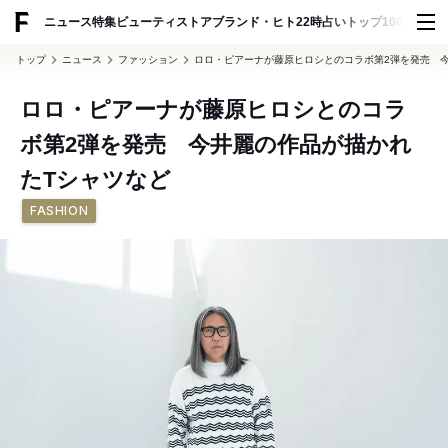
ADVERTISING
ニュース
特集
ビューティ
ストア
ブランド・ヒト
22時占い
トップ100
スナッ
トップ
ニュース
ファッション
ロロ・ピアーナが藤原ヒロシとのコラボ第2弾を発売 
ロロ・ピアーナが藤原ヒロシとのコラ
ボ第2弾を発売 今井麗の作品が描かれ
たTシャツなど
FASHION