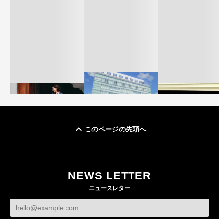
このページの先頭へ
「ユニクロ 京都」が11
ユニクロ × コントワ
月にオープン 国内5店
ゴールドウイン、2
ー・デ・コトニエ新
目のグローバル旗艦店
4〜6月期の営業利
作 コーデュロイジャ
82%減 ザ・ノー
NEWS LETTER
FASHION
ケットなど7型を発売
フェイスで卸が苦
ニュースレター
FASHION
BUSINESS