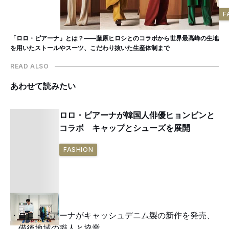
F
「ロロ・ピアーナ」とは？——藤原ヒロシとのコラボから世界最高峰の生地
を用いたストールやスーツ、こだわり抜いた生産体制まで
READ ALSO
あわせて読みたい
ロロ・ピアーナが韓国人俳優ヒョンビンと
コラボ キャップとシューズを展開
FASHION
ロロ・ピアーナがキャッシュデニム製の新作を発売、
備後地域の職人と協業