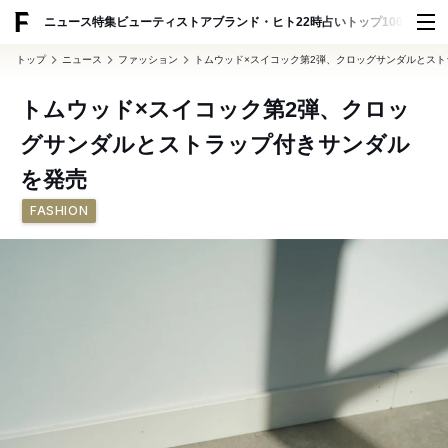
ADVERTISING
ニュース
特集
ビューティ
ストア
ブランド・ヒト
22時占い
トップ100
スナッ
トップ
ニュース
ファッション
トムウッド×スイコック第2弾、クロッグサンダルとス
トムウッド×スイコック第2弾、クロッ
グサンダルとストラップ付きサンダル
を発売
FASHION