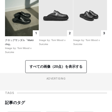
1
2
3
クロッグサンダル「Makö
Image by: Tom Wood x
Image by: Tom Wood x
clog」
Suicoke
Suicoke
Image by: Tom Wood x
Suicoke
すべての画像（20点）を表示する
ADVERTISING
TAGS
記事のタグ