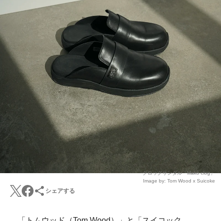
クロッグサンダル「Makö clog」
Image by: Tom Wood x Suicoke
シェアする
「トムウッド（Tom Wood）」と「スイコック