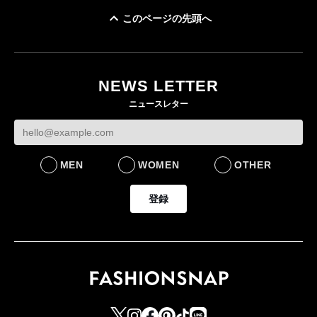
このページの先頭へ
イケアが「都市部で暮
オンワードHD、イ
らす若い世代」に向け
【トップに聞く 2026】
モール熊本に勤務
た新作を発売 全13型
オンワードHD保元道宣
いた従業員3人の死
NEWS LETTER
をラインナップ
社長 「のんびりした
認
ニュースレター
ら先はない」“前進”す
LIFESTYLE
BUSINESS
るための企業戦略
BUSINESS
MEN
WOMEN
OTHER
登録