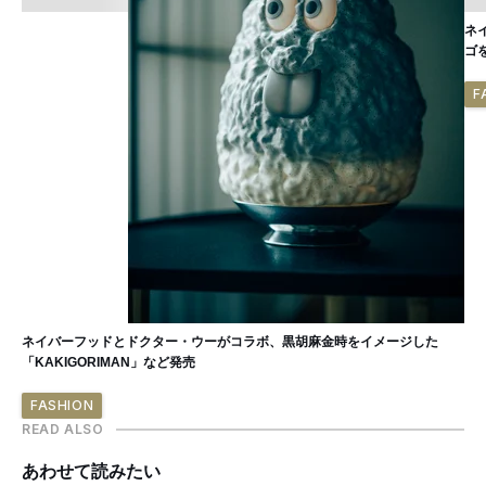
ネ
ゴ
F
ネイバーフッドとドクター・ウーがコラボ、黒胡麻金時をイメージした
「KAKIGORIMAN」など発売
FASHION
READ ALSO
あわせて読みたい