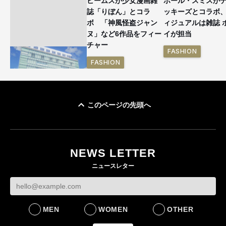
ビームスが少女漫画雑
ポール・スミスが
誌「りぼん」とコラ
ッキーズとコラボ
ボ 「神風怪盗ジャン
ィジュアルは雑誌 
ヌ」など6作品をフィー
イが担当
チャー
FASHION
FASHION
このページの先頭へ
「ユニクロ 京都」が11
月にオープン 国内5店
目のグローバル旗艦店
NEWS LETTER
FASHION
ニュースレター
MEN
WOMEN
OTHER