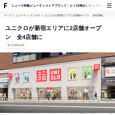
ADVERTISING
ニュース
特集
ビューティ
ストア
ブランド・ヒト
22時占い
トップ100
スナッ
トップ
ニュース
ビジネス
ユニクロが新宿エリアに2店舗オープン 全4店舗に
ユニクロが新宿エリアに2店舗オープ
ン 全4店舗に
BUSINESS
「ユニクロ新宿三丁目店」 イメージ図