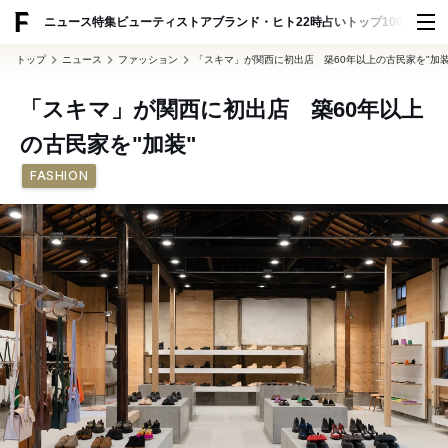
ADVERTISING
ニュース
特集
ビューティ
ストア
ブランド・ヒト
22時占い
トップ100
スナッ
トップ
ニュース
ファッション
「スキマ」が関西に初出店 築60年以上の古民家を"加装
「スキマ」が関西に初出店 築60年以上
の古民家を"加装"
FASHION