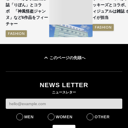
誌「りぼん」とコラ
ッキーズとコラボ
ボ 「神風怪盗ジャン
ィジュアルは雑誌 
ヌ」など6作品をフィー
イが担当
チャー
FASHION
FASHION
このページの先頭へ
「ユニクロ 京都」が11
月にオープン 国内5店
目のグローバル旗艦店
NEWS LETTER
FASHION
ニュースレター
MEN
WOMEN
OTHER