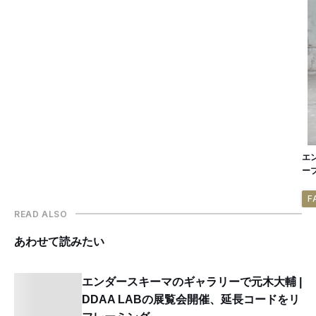
エ
ー
F
READ ALSO
あわせて読みたい
エンダースキーマのギャラリーで元木大輔 |
DDAA LABの展覧会開催、延長コードをリ