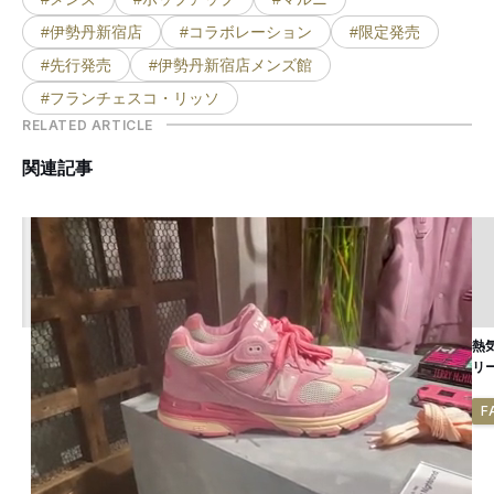
#伊勢丹新宿店
#コラボレーション
#限定発売
#先行発売
#伊勢丹新宿店メンズ館
#フランチェスコ・リッソ
RELATED ARTICLE
関連記事
熱
リ
F