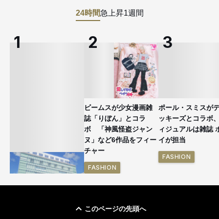
24時間
急上昇
1週間
ビームスが少女漫画雑
ポール・スミスが
誌「りぼん」とコラ
ッキーズとコラボ
ボ 「神風怪盗ジャン
ィジュアルは雑誌 
ヌ」など6作品をフィー
イが担当
チャー
FASHION
FASHION
このページの先頭へ
「ユニクロ 京都」が11