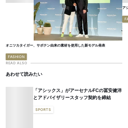
ア
F
オニツカタイガー、サボテン由来の素材を使用した新モデル発表
FASHION
READ ALSO
あわせて読みたい
「アシックス」がアーセナルFCの冨安健洋
とアドバイザリースタッフ契約を締結
SPORTS