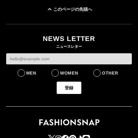
このページの先頭へ
イケアが「都市部で暮
オンワードHD、イ
らす若い世代」に向け
【トップに聞く 2026】
モール熊本に勤務
た新作を発売 全13型
オンワードHD保元道宣
いた従業員3人の死
NEWS LETTER
をラインナップ
社長 「のんびりした
認
ニュースレター
ら先はない」“前進”す
LIFESTYLE
BUSINESS
るための企業戦略
BUSINESS
MEN
WOMEN
OTHER
登録