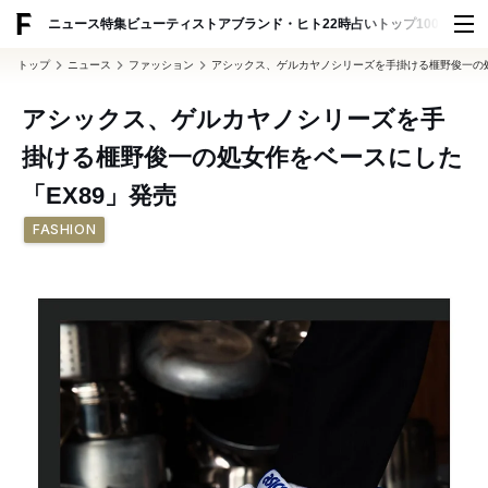
ADVERTISING
ニュース
特集
ビューティ
ストア
ブランド・ヒト
22時占い
トップ100
スナッ
トップ
ニュース
ファッション
アシックス、ゲルカヤノシリーズを手掛ける榧野俊一の処
アシックス、ゲルカヤノシリーズを手
掛ける榧野俊一の処女作をベースにした
「EX89」発売
FASHION