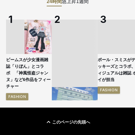
24時間
急上昇
1週間
ビームスが少女漫画雑
ポール・スミスが
誌「りぼん」とコラ
ッキーズとコラボ
ボ 「神風怪盗ジャン
ィジュアルは雑誌 
ヌ」など6作品をフィー
イが担当
チャー
FASHION
FASHION
このページの先頭へ
「ユニクロ 京都」が11
月にオープン 国内5店