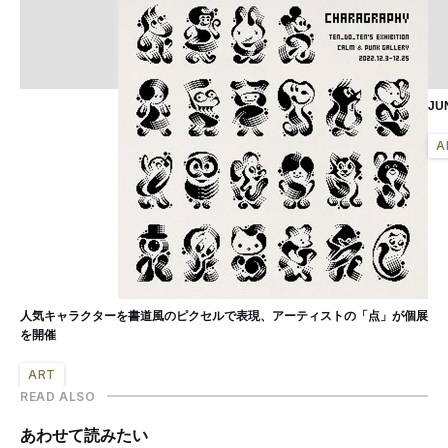
J
A
人気キャラクターを書道風のピクセルで表現、アーティストの「点」が個展
を開催
ART
READ ALSO
あわせて読みたい