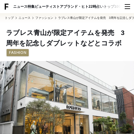
ADVERTISING
ニュース
特集
ビューティ
ストア
ブランド・ヒト
22時占い
トップ100
スナッ
トップ
ニュース
ファッション
ラブレス青山が限定アイテムを発売 3周年を記念しダ
ラブレス青山が限定アイテムを発売 3
周年を記念しダブレットなどとコラボ
FASHION