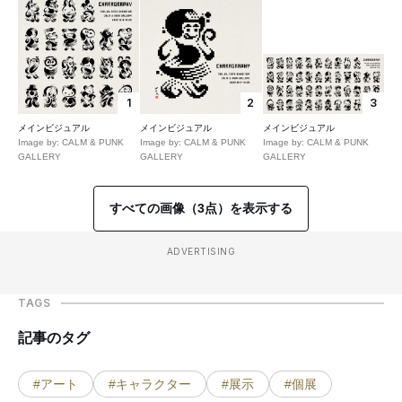
1
2
3
メインビジュアル
メインビジュアル
メインビジュアル
Image by: CALM & PUNK
Image by: CALM & PUNK
Image by: CALM & PUNK
GALLERY
GALLERY
GALLERY
すべての画像（3点）を表示する
ADVERTISING
TAGS
記事のタグ
#アート
#キャラクター
#展示
#個展