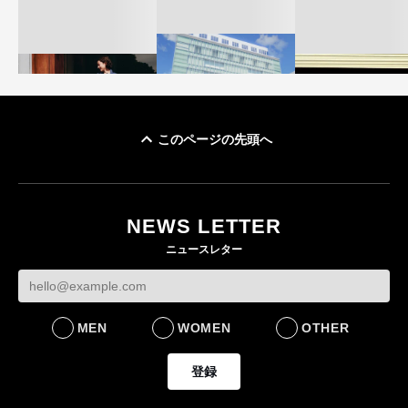
このページの先頭へ
「ユニクロ 京都」が11
ユニクロ × コントワ
月にオープン 国内5店
ゴールドウイン、2
ー・デ・コトニエ新
目のグローバル旗艦店
4〜6月期の営業利
作 コーデュロイジャ
82%減 ザ・ノー
NEWS LETTER
FASHION
ケットなど7型を発売
フェイスで卸が苦
ニュースレター
FASHION
BUSINESS
MEN
WOMEN
OTHER
登録