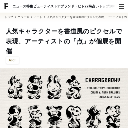
ADVERTISING
ニュース
特集
ビューティ
ストア
ブランド・ヒト
22時占い
トップ100
スナッ
トップ
ニュース
アート
人気キャラクターを書道風のピクセルで表現、アーティストの
人気キャラクターを書道風のピクセルで
表現、アーティストの「点」が個展を開
催
ART