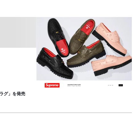
シ
F
 ラグ」を発売