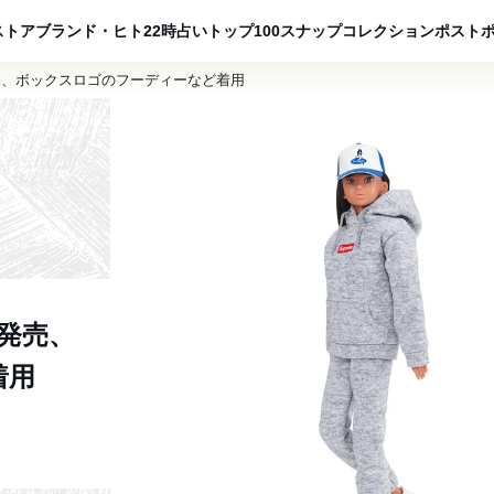
ADVERTISING
ストア
ブランド・ヒト
22時占い
トップ100
スナップ
コレクション
ポスト
売、ボックスロゴのフーディーなど着用
発売、
着用