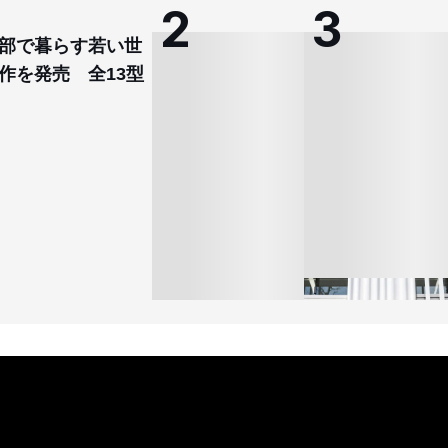
部で暮らす若い世
作を発売 全13型
オンワードHD、イオ
【トップに聞く 2026】
モール熊本に勤務して