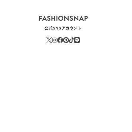
公式SNSアカウント
ュプリームがトゥルー・レリジョンとコラボ、フライトキャップなど展
ASHION