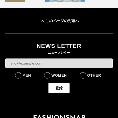
このページの先頭へ
「ユニクロ 京都」が11
月にオープン 国内5店
目のグローバル旗艦店
NEWS LETTER
FASHION
ニュースレター
MEN
WOMEN
OTHER
登録