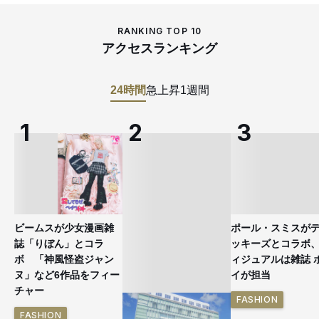
RANKING TOP 10
アクセスランキング
24時間
急上昇
1週間
ビームスが少女漫画雑
ポール・スミスが
誌「りぼん」とコラ
ッキーズとコラボ
ボ 「神風怪盗ジャン
ィジュアルは雑誌 
ヌ」など6作品をフィー
イが担当
チャー
FASHION
FASHION