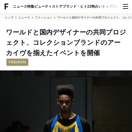
ADVERTISING
ニュース
特集
ビューティ
ストア
ブランド・ヒト
22時占い
トップ100
スナッ
トップ
ニュース
ファッション
ワールドと国内デザイナーの共同プロジェクト、コレク
ワールドと国内デザイナーの共同プロジ
ェクト、コレクションブランドのアー
カイヴを揃えたイベントを開催
FASHION