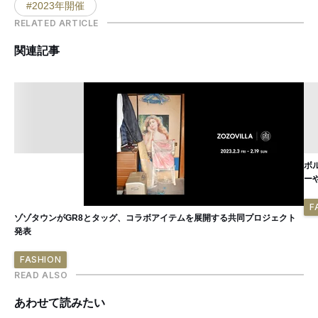
#2023年開催
RELATED ARTICLE
関連記事
ボ
ー
F
ゾゾタウンがGR8とタッグ、コラボアイテムを展開する共同プロジェクト
発表
FASHION
READ ALSO
あわせて読みたい