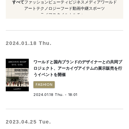
すべて
ファッション
ビューティ
ビジネス
メディア
ワールド
#リョウタムラカミ
#ピリングス
#半澤慶樹
アート
テクノロジー
フード
動画
中継
スポーツ
ライフスタイル
カルチャー
#賞
#テンダーパーソン
#ボディソング
#ヨウヘイ オオノ
#パーミニット
2024.01.18 Thu.
ワールドと国内ブランドのデザイナーとの共同プ
ロジェクト、アーカイヴアイテムの展示販売を行
うイベントを開催
FASHION
2024.01.18 Thu. - 18:01
2023.04.25 Tue.