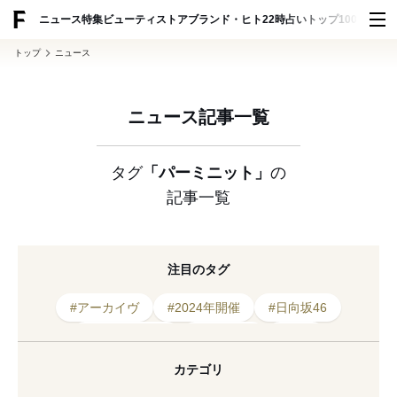
ADVERTISING
ニュース
特集
ビューティ
ストア
ブランド・ヒト
22時占い
トップ100
スナッ
トップ
ニュース
ニュース記事一覧
タグ
「パーミニット」
の
記事一覧
注目のタグ
#アーカイヴ
#2024年開催
#日向坂46
#アキコアオキ
#ワールド
#衣装
#コトハヨコザワ
#ルルムウ
#2019年発表
カテゴリ
#2023年発表
#ハトラ
#ケイスケヨシダ