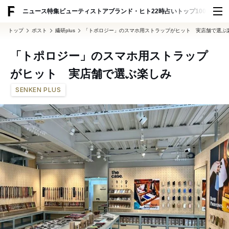
ADVERTISING
ニュース
特集
ビューティ
ストア
ブランド・ヒト
22時占い
トップ100
スナッ
トップ
ポスト
繊研plus
「トポロジー」のスマホ用ストラップがヒット 実店舗で選ぶ
「トポロジー」のスマホ用ストラップ
がヒット 実店舗で選ぶ楽しみ
SENKEN PLUS