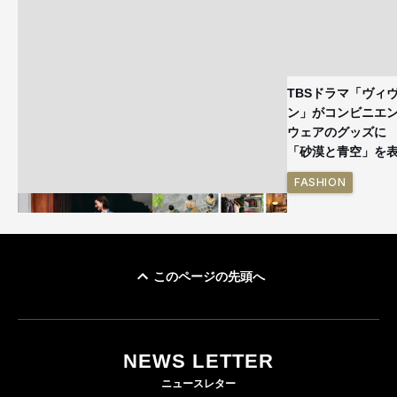
TBSドラマ「ヴィ
ン」がコンビニエ
ウェアのグッズ
「砂漠と青空」を
FASHION
このページの先頭へ
ユニクロ × コントワ
イケアが「都市部で暮
ー・デ・コトニエ新
らす若い世代」に向け
作 コーデュロイジャ
た新作を発売 全13型
NEWS LETTER
ケットなど7型を発売
をラインナップ
ニュースレター