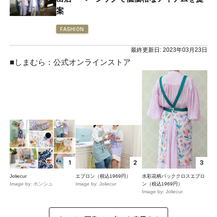
案
FASHION
最終更新日:
2023年03月23日
■しまむら：公式オンラインストア
1
2
3
Joliecur
エプロン（税込1969円）
水彩花柄バッククロスエプロ
Image by: ホンシュ
Image by: Joliecur
ン（税込1969円）
Image by: Joliecur