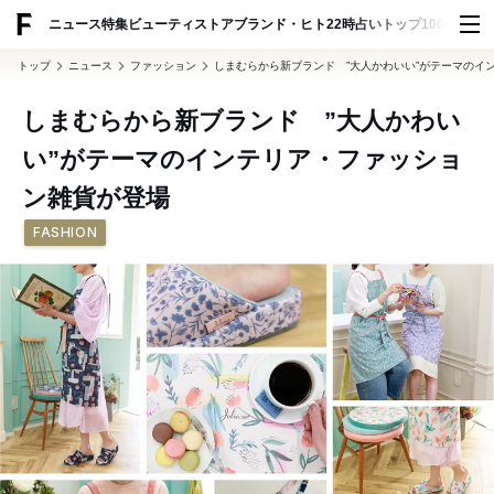
ADVERTISING
ニュース
特集
ビューティ
ストア
ブランド・ヒト
22時占い
トップ100
スナッ
トップ
ニュース
ファッション
しまむらから新ブランド ”大人かわいい”がテーマのイ
しまむらから新ブランド ”大人かわい
い”がテーマのインテリア・ファッショ
ン雑貨が登場
FASHION