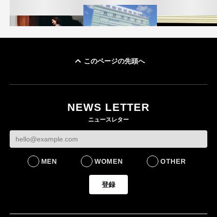
このページの先頭へ
「ユニクロ 京都」が11
ユニクロ × コントワ
月にオープン 国内5店
ゴールドウイン、2
ー・デ・コトニエ新
目のグローバル旗艦店
4〜6月期の営業利
作 コーデュロイジャ
82%減 ザ・ノー
NEWS LETTER
FASHION
ケットなど7型を発売
フェイスで卸が苦
ニュースレター
FASHION
BUSINESS
MEN
WOMEN
OTHER
登録