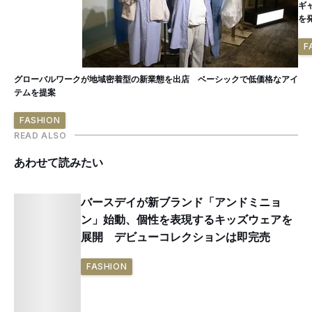
ギ
を
F
グローバルワークが地域密着型の新業態を出店 ベーシックで低価格なアイ
テムを提案
FASHION
READ ALSO
あわせて読みたい
バースデイが新ブランド「アンドミニョ
ン」始動、個性を表現するキッズウェアを
展開 デビューコレクションは即完売
FASHION