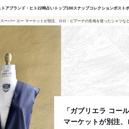
ADVERTISING
ストア
ブランド・ヒト
22時占い
トップ100
スナップ
コレクション
ポスト
にスーパー エー マーケットが別注、ロロ・ピアーナの生地を使ったシャツな
「ガブリエラ コール
マーケットが別注、