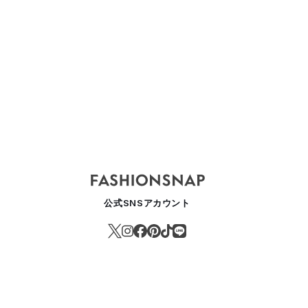
公式SNSアカウント
ジョーからジュエリーラインが登場、生命をモチーフに製作したバングル
ASHION