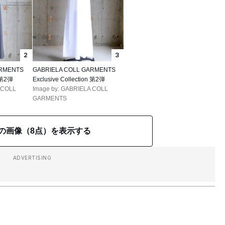
2
3
ARMENTS
GABRIELA COLL GARMENTS
n 第2弾
Exclusive Collection 第2弾
 COLL
Image by: GABRIELA COLL
GARMENTS
の画像（8点）を表示する
ADVERTISING