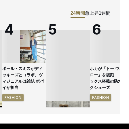
24時間
急上昇
1週間
ポール・スミスがディ
ホカが「トー ウルト
ッキーズとコラボ、ヴ
ロー」を復刻 ゴア
ィジュアルは雑誌 ポパ
ックス搭載の防水ハ
イが担当
クシューズ
FASHION
FASHION