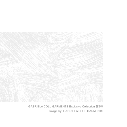
GABRIELA COLL GARMENTS Exclusive Collection 第2弾
Image by: GABRIELA COLL GARMENTS