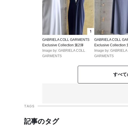
1
GABRIELA COLL GARMENTS
GABRIELA COLL G
Exclusive Collection 第2弾
Exclusive Collectio
Image by: GABRIELA COLL
Image by: GABRIELA
GARMENTS
GARMENTS
すべて
TAGS
記事のタグ