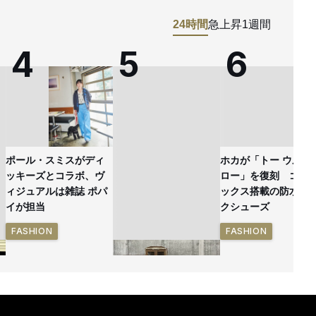
24時間
急上昇
1週間
ポール・スミスがディ
ホカが「トー ウルト
ッキーズとコラボ、ヴ
ロー」を復刻 ゴア
ィジュアルは雑誌 ポパ
ックス搭載の防水ハ
イが担当
クシューズ
FASHION
FASHION