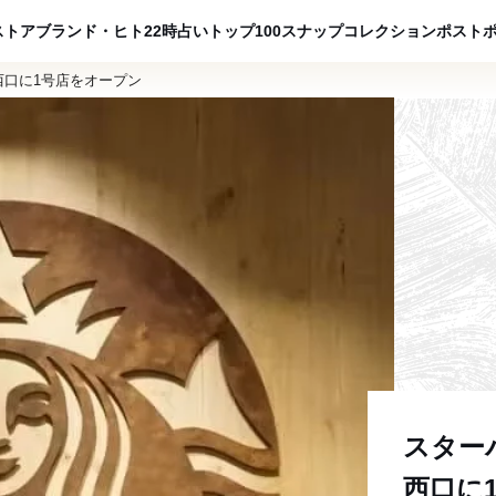
ADVERTISING
ストア
ブランド・ヒト
22時占い
トップ100
スナップ
コレクション
ポスト
西口に1号店をオープン
スター
西口に