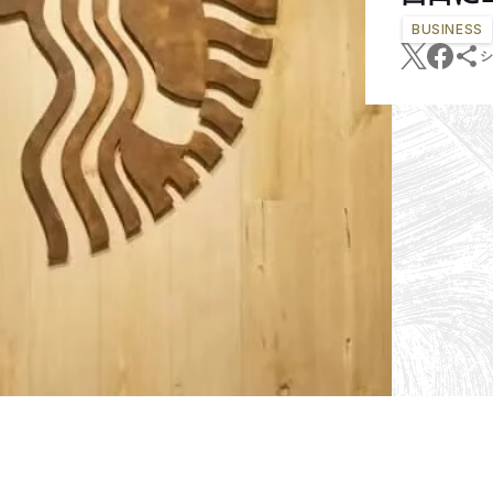
BUSINESS
シ