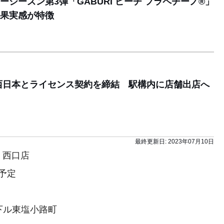
シーズン第3弾「GABURI ピーチ フラペチーノ®」
果実感が特徴
西日本とライセンス契約を締結 駅構内に店舗出店へ
最終更新日:
2023年07月10日
 西口店
）予定
下ル東塩小路町