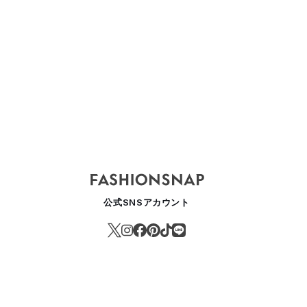
ターバックスがサマーシーズン第3弾「GABURI ピーチ フラペチーノ
OOD
公式SNSアカウント