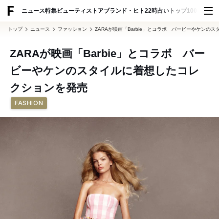
ADVERTISING
ニュース
特集
ビューティ
ストア
ブランド・ヒト
22時占い
トップ100
スナッ
トップ
ニュース
ファッション
ZARAが映画「Barbie」とコラボ バービーやケンの
ZARAが映画「Barbie」とコラボ バー
ビーやケンのスタイルに着想したコレ
クションを発売
FASHION