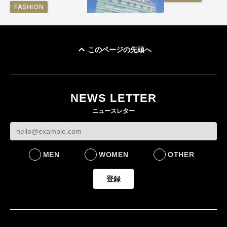
FASHION
このページの先頭へ
「ユニクロ 京都」が11
月にオープン 国内5店
目のグローバル旗艦店
NEWS LETTER
FASHION
ニュースレター
MEN
WOMEN
OTHER
登録