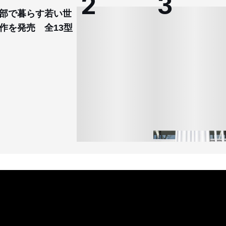
部で暮らす若い世
作を発売 全13型
オンワードHD、イオ
【トップに聞く 2026】
モール熊本に勤務して
オンワードHD保元道宣
いた従業員3人の死亡