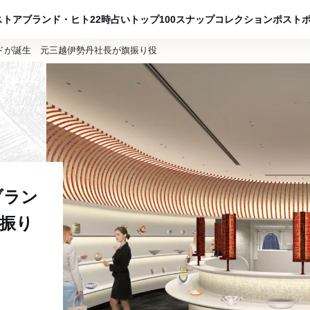
ADVERTISING
ストア
ブランド・ヒト
22時占い
トップ100
スナップ
コレクション
ポスト
ンドが誕生 元三越伊勢丹社長が旗振り役
ブラン
振り