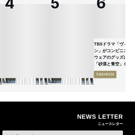
TBSドラマ「ヴィヴ
ン」がコンビニエン
ウェアのグッズに
「砂漠と青空」を表
FASHION
NEWS LETTER
ン
熊本地震で従業員3人が
オンワードHDが緊急時
ニュースレター
死亡したオンワード
の対策を発表 従業員
確
HD 被災経緯を書面で
に貴重品の常時携行を