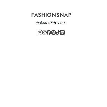
公式SNSアカウント
サボン」が那覇空港に国内初の免税店をオープン 携帯に便利なアイテ
EAUTY