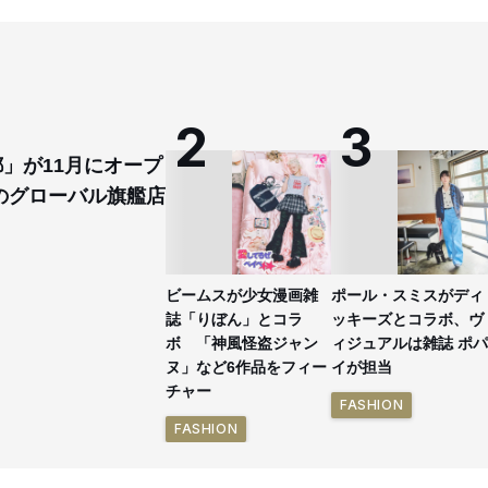
都」が11月にオープ
のグローバル旗艦店
ビームスが少女漫画雑
ポール・スミスがディ
誌「りぼん」とコラ
ッキーズとコラボ、ヴ
ボ 「神風怪盗ジャン
ィジュアルは雑誌 ポパ
ヌ」など6作品をフィー
イが担当
チャー
FASHION
FASHION