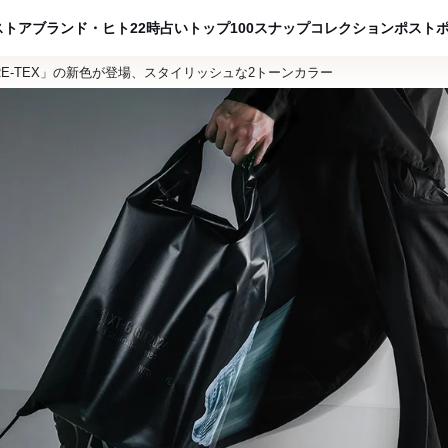
ADVERTISING
ストア
ブランド・ヒト
22時占い
トップ100
スナップ
コレクション
ポスト
ORE-TEX」の新色が登場、スタイリッシュな2トーンカラー