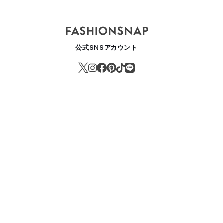
公式SNSアカウント
クストトレンドはランニングベスト？サロモン×エムエム6コラボが火付
ASHION