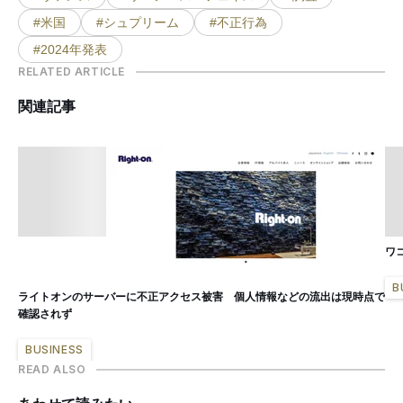
#米国
#シュプリーム
#不正行為
#2024年発表
RELATED ARTICLE
関連記事
ワ
B
ライトオンのサーバーに不正アクセス被害 個人情報などの流出は現時点で
確認されず
BUSINESS
READ ALSO