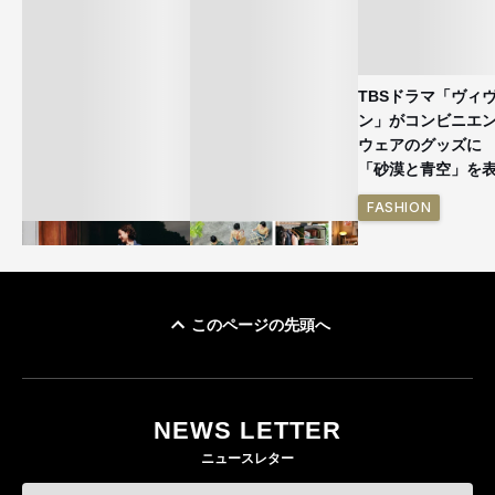
TBSドラマ「ヴィ
ン」がコンビニエ
ウェアのグッズ
「砂漠と青空」を
FASHION
このページの先頭へ
ユニクロ × コントワ
イケアが「都市部で暮
ー・デ・コトニエ新
らす若い世代」に向け
作 コーデュロイジャ
た新作を発売 全13型
NEWS LETTER
ケットなど7型を発売
をラインナップ
ニュースレター
FASHION
LIFESTYLE