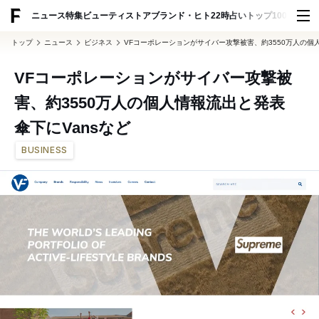
ADVERTISING
ニュース
特集
ビューティ
ストア
ブランド・ヒト
22時占い
トップ100
スナッ
トップ
ニュース
ビジネス
VFコーポレーションがサイバー攻撃被害、約3550万人の個
VFコーポレーションがサイバー攻撃被
害、約3550万人の個人情報流出と発表
傘下にVansなど
BUSINESS