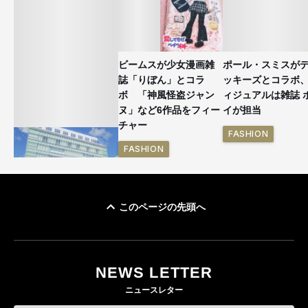
ビームスが少女漫画雑
ポール・スミスが
誌「りぼん」とコラ
ッキーズとコラボ
ボ 「神風怪盗ジャン
ィジュアルは雑誌 
ヌ」など6作品をフィー
イが担当
チャー
FASHION
FASHION
このページの先頭へ
「ユニクロ 京都」が11
月にオープン 国内5店
目のグローバル旗艦店
NEWS LETTER
FASHION
ニュースレター