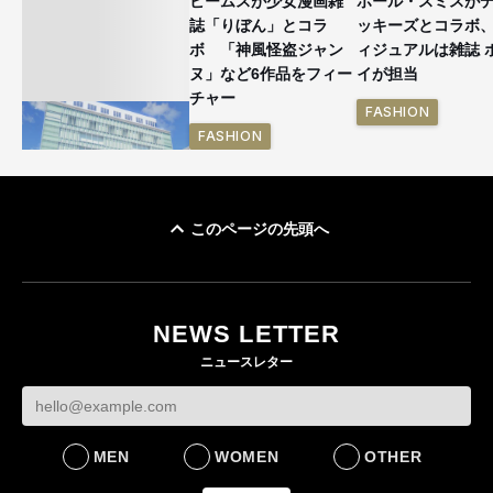
ビームスが少女漫画雑
ポール・スミスが
誌「りぼん」とコラ
ッキーズとコラボ
ボ 「神風怪盗ジャン
ィジュアルは雑誌 
ヌ」など6作品をフィー
イが担当
チャー
FASHION
FASHION
このページの先頭へ
「ユニクロ 京都」が11
月にオープン 国内5店
目のグローバル旗艦店
NEWS LETTER
FASHION
ニュースレター
MEN
WOMEN
OTHER