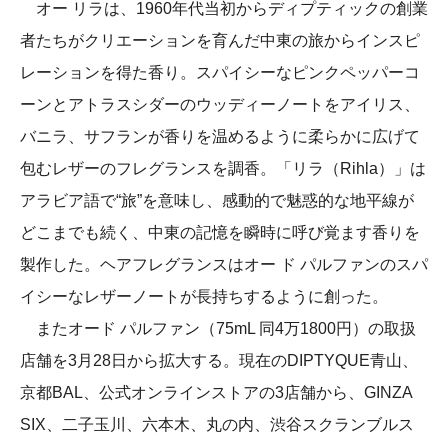
オー リラは、1960年代当初からディプティックの創業
者たちがクリエーションを育んだ中東の旅からインスピ
レーションを得た香り。スパイシーなピンクペッパーコ
ーンとアトラスシダーのウッディーノートをアイリス、
バニラ、サフランが香りを温めるように柔らかに広げて
包むレザーのフレグランスを調香。「リラ（Rihla）」は
アラビア語で“旅”を意味し、感動的で魅惑的な地平線が
どこまでも続く、中東の記憶を瞬時に呼び覚ます香りを
製作した。ヘアフレグランスはオー ド パルファンのスパ
イシーなレザーノートが長持ちするように創った。
またオード パルファン（75mL 同4万1800円）の取扱
店舗を3月28日から拡大する。現在のDIPTYQUE青山、
京都BAL、公式オンラインストアの3店舗から、GINZA
SIX、二子玉川、六本木、丸の内、渋谷スクランブルス