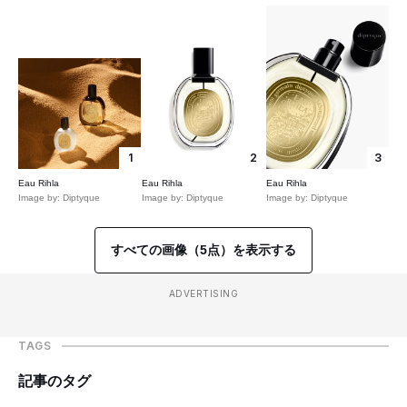
1
2
3
Eau Rihla
Eau Rihla
Eau Rihla
Image by: Diptyque
Image by: Diptyque
Image by: Diptyque
すべての画像（5点）を表示する
ADVERTISING
TAGS
記事のタグ