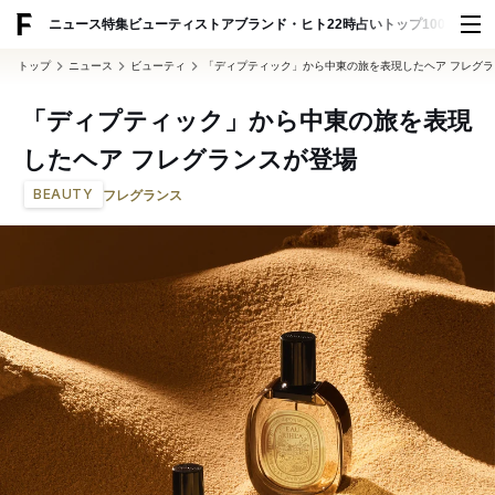
ADVERTISING
ニュース
特集
ビューティ
ストア
ブランド・ヒト
22時占い
トップ100
スナッ
トップ
ニュース
ビューティ
「ディプティック」から中東の旅を表現したヘア フレグ
「ディプティック」から中東の旅を表現
したヘア フレグランスが登場
BEAUTY
フレグランス