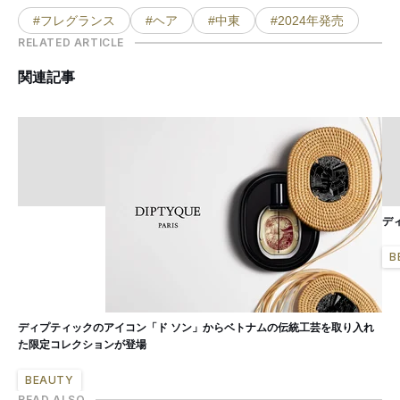
#フレグランス
#ヘア
#中東
#2024年発売
RELATED ARTICLE
関連記事
デ
B
ディプティックのアイコン「ド ソン」からベトナムの伝統工芸を取り入れ
た限定コレクションが登場
BEAUTY
READ ALSO