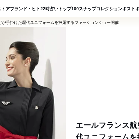
ADVERTISING
ストア
ブランド・ヒト
22時占い
トップ100
スナップ
コレクション
ポスト
どが手掛けた歴代ユニフォームを披露するファッションショー開催
エールフランス航
代ユニフォームを