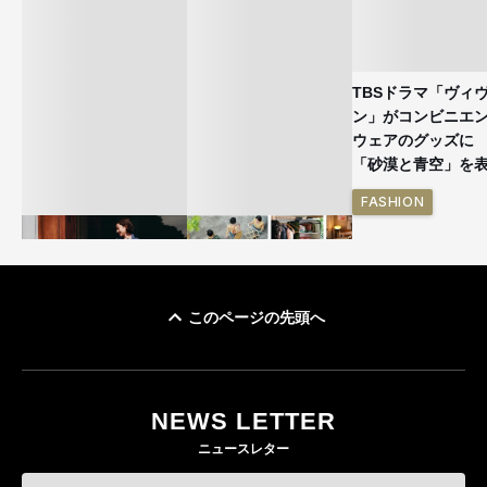
TBSドラマ「ヴィ
ン」がコンビニエ
ウェアのグッズ
「砂漠と青空」を
FASHION
このページの先頭へ
ユニクロ × コントワ
イケアが「都市部で暮
ー・デ・コトニエ新
らす若い世代」に向け
作 コーデュロイジャ
た新作を発売 全13型
NEWS LETTER
ケットなど7型を発売
をラインナップ
ニュースレター
FASHION
LIFESTYLE