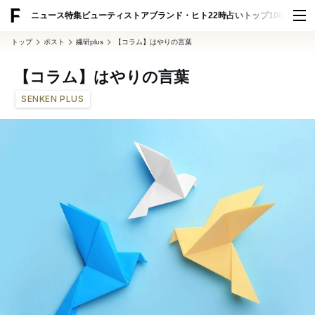
ADVERTISING
ニュース
特集
ビューティ
ストア
ブランド・ヒト
22時占い
トップ100
スナッ
トップ
ポスト
繊研plus
【コラム】はやりの言葉
【コラム】はやりの言葉
SENKEN PLUS