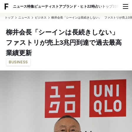
ADVERTISING
ニュース
特集
ビューティ
ストア
ブランド・ヒト
22時占い
トップ100
スナッ
トップ
ニュース
ビジネス
柳井会長「シーインは長続きしない」 ファストリが売上3
柳井会長「シーインは長続きしない」
ファストリが売上3兆円到達で過去最高
業績更新
BUSINESS