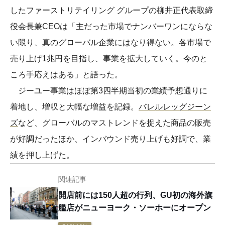
したファーストリテイリング グループの柳井正代表取締
役会長兼CEOは「主だった市場でナンバーワンにならな
い限り、真のグローバル企業にはなり得ない。各市場で
売り上げ1兆円を目指し、事業を拡大していく。今のと
ころ手応えはある」と語った。
ジーユー事業はほぼ第3四半期当初の業績予想通りに
着地し、増収と大幅な増益を記録。
バレルレッグジーン
ズ
など、グローバルのマストレンドを捉えた商品の販売
が好調だったほか、インバウンド売り上げも好調で、業
績を押し上げた。
関連記事
開店前には150人超の行列、GU初の海外旗
艦店がニューヨーク・ソーホーにオープン