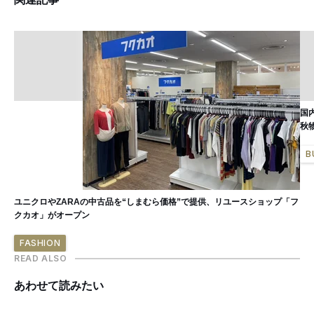
国
秋
B
ユニクロやZARAの中古品を“しまむら価格”で提供、リユースショップ「フ
クカオ」がオープン
FASHION
READ ALSO
あわせて読みたい