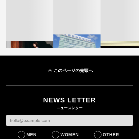
このページの先頭へ
「ユニクロ 京都」が11
ユニクロ × コントワ
月にオープン 国内5店
ゴールドウイン、2
ー・デ・コトニエ新
目のグローバル旗艦店
4〜6月期の営業利
作 コーデュロイジャ
82%減 ザ・ノー
NEWS LETTER
FASHION
ケットなど7型を発売
フェイスで卸が苦
ニュースレター
FASHION
BUSINESS
MEN
WOMEN
OTHER