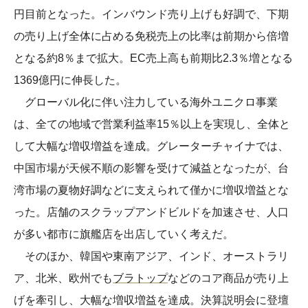
円目前となった。インバウンド売り上げも好調で、下期
の売り上げ全体に占める免税売上の比率は前期から倍増
となる約8％まで拡大。EC売上高も前期比2.3％増となる
1369億円に伸長した。
グローバル化に伴い注力している海外ユニクロ事業
は、全ての地域で営業利益率15％以上を実現し、全体と
して大幅な増収増益を達成。グレーターチャイナでは、
中国市場が天候不順の影響を受けて減益となったが、台
湾市場の夏物好調などに支えられて僅かに増収増益とな
った。店舗のスクラップアンドビルドを加速させ、人口
が多い都市に旗艦店を出店していく考えだ。
そのほか、韓国や東南アジア、インド、オーストラリ
ア、北米、欧州でも
ブラトップ
などのコア商品が売り上
げを牽引し、大幅な増収増益を達成。決算説明会に登壇