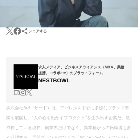
シェアする
求人メディア、ビジネスアライアンス（M&A、業務
提携、コラボetc）のプラットフォーム
NESTBOWL
株式会社3rd（サード）は、アパレルを中心に多様なブランド事
業を展開し、“人の心を動かすプロダクト”を生み出す企業だ。急
成長している現在、同業界だけでなく、異業種からの転職者も多
く活躍する。展開ブランドのひとつ「ANDREA&Co.（アンドレ