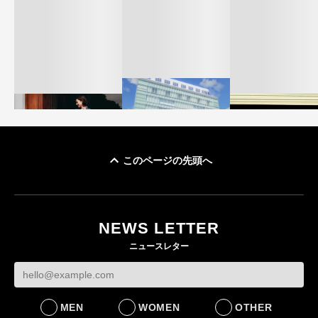
このページの先頭へ
「ユニクロ 京都」が11
ユニクロ × コントワ
月にオープン 国内5店
ゴールドウイン、2
ー・デ・コトニエ新
目のグローバル旗艦店
4〜6月期の営業利
作 コーデュロイジャ
82%減 ザ・ノー
NEWS LETTER
FASHION
ケットなど7型を発売
フェイスで卸が苦
ニュースレター
FASHION
BUSINESS
MEN
WOMEN
OTHER