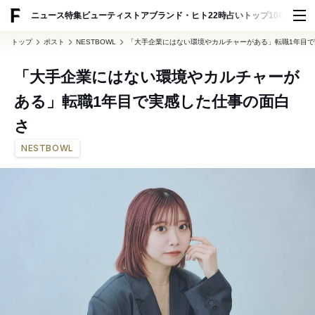
ADVERTISING
ニュース
特集
ビューティ
ストア
ブランド・ヒト
22時占い
トップ100
スナッ
トップ
ポスト
NESTBOWL
「大手企業にはない環境やカルチャーがある」転職1年目
「大手企業にはない環境やカルチャーが
ある」転職1年目で実感した仕事の面白
さ
NESTBOWL