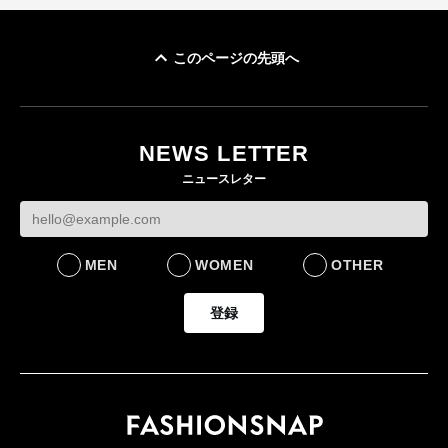
このページの先頭へ
ユニクロ × コントワ
イケアが「都市部で暮
ー・デ・コトニエ新
らす若い世代」に向け
作 コーデュロイジャ
た新作を発売 全13型
NEWS LETTER
ケットなど7型を発売
をラインナップ
ニュースレター
FASHION
LIFESTYLE
MEN
WOMEN
OTHER
登録