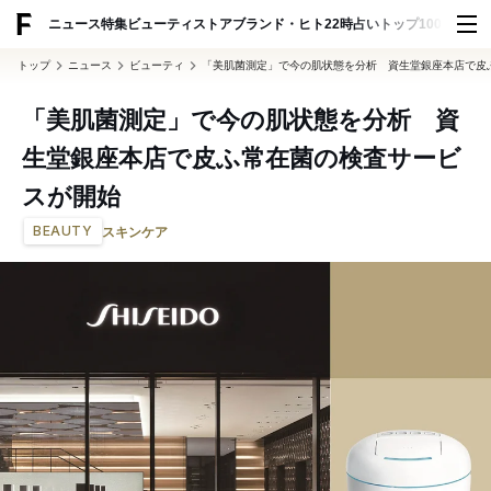
ADVERTISING
ニュース
特集
ビューティ
ストア
ブランド・ヒト
22時占い
トップ100
スナッ
トップ
ニュース
ビューティ
「美肌菌測定」で今の肌状態を分析 資生堂銀座本店で皮
「美肌菌測定」で今の肌状態を分析 資
生堂銀座本店で皮ふ常在菌の検査サービ
スが開始
BEAUTY
スキンケア