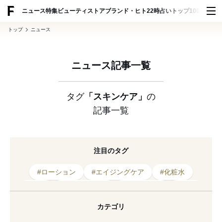
ADVERTISING
ニュース
特集
ビューティ
ストア
ブランド・ヒト
22時占い
トップ100
スナッ
トップ
ニュース
ニュース記事一覧
タグ
「スキンケア」
の
記事一覧
注目のタグ
#ローション
#エイジングケア
#化粧水
#美容
#クレンジング
#韓国コスメ
#保湿
#ポップアップ
#ビューティ
#伊勢丹
カテゴリ
#2026年発売
#クリーム
#スキンケア