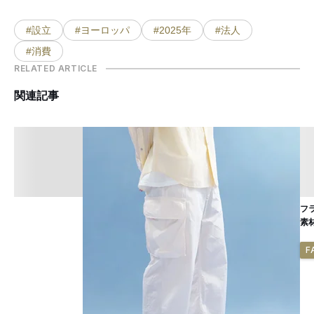
#設立
#ヨーロッパ
#2025年
#法人
#消費
RELATED ARTICLE
関連記事
フ
素
F