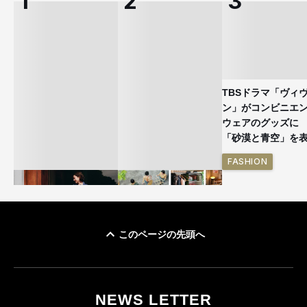
TBSドラマ「ヴィ
ン」がコンビニエ
ウェアのグッズ
「砂漠と青空」を
FASHION
このページの先頭へ
ユニクロ × コントワ
イケアが「都市部で暮
ー・デ・コトニエ新
らす若い世代」に向け
作 コーデュロイジャ
た新作を発売 全13型
NEWS LETTER
ケットなど7型を発売
をラインナップ