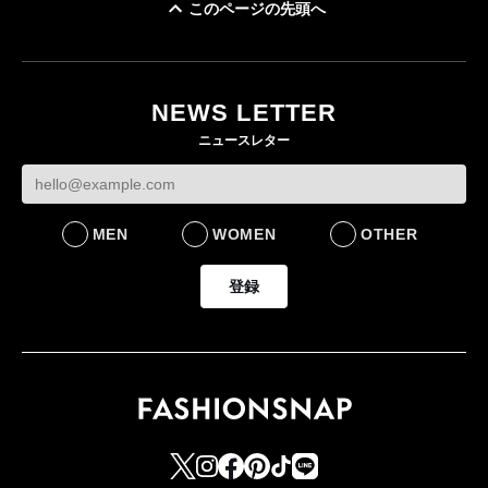
このページの先頭へ
ユニクロ × コントワ
イケアが「都市部で暮
ー・デ・コトニエ新
らす若い世代」に向け
作 コーデュロイジャ
た新作を発売 全13型
NEWS LETTER
ケットなど7型を発売
をラインナップ
ニュースレター
FASHION
LIFESTYLE
MEN
WOMEN
OTHER
登録