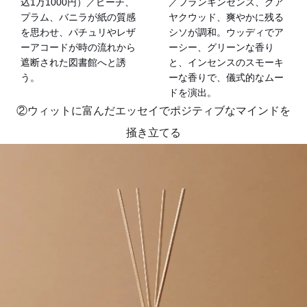
／フランキンセンス、グア
込1万1000円）／ピーチ、
ヤクウッド、爽やかに残る
プラム、バニラが紙の質感
シソが調和。ウッディでア
を思わせ、パチュリやレザ
ーシー、グリーンな香り
ーアコードが時の流れから
と、インセンスのスモーキ
遮断された図書館へと誘
ーな香りで、儀式的なムー
う。
ドを演出。
②ウィットに富んだエッセイでポジティブなマインドを
掻き立てる