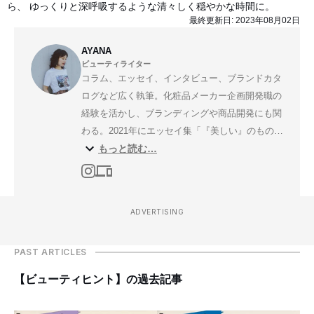
ら、 ゆっくりと深呼吸するような清々しく穏やかな時間に。
最終更新日:
2023年08月02日
AYANA
ビューティライター
コラム、エッセイ、インタビュー、ブランドカタ
ログなど広く執筆。化粧品メーカー企画開発職の
経験を活かし、ブランディングや商品開発にも関
わる。2021年にエッセイ集「『美しい』のものさ
もっと読む…
し」（双葉社）を上梓。文章講座EMOTIONAL
WRITING METHOD（#エモ文）を主宰するほ
か、OSAJI メイクアップコレクションディレク
ターとしても活躍中。
ADVERTISING
PAST ARTICLES
【ビューティヒント】の過去記事