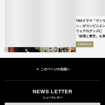
TBSドラマ「ヴィ
ン」がコンビニエ
ウェアのグッズ
「砂漠と青空」を
FASHION
このページの先頭へ
ユニクロ × コントワ
イケアが「都市部で暮
ー・デ・コトニエ新
らす若い世代」に向け
作 コーデュロイジャ
た新作を発売 全13型
NEWS LETTER
ケットなど7型を発売
をラインナップ
ニュースレター
FASHION
LIFESTYLE