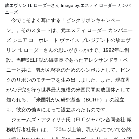
故エヴリン H. ローダーさん Image by:エスティ ローダー カンパ
ニーズ
今でこそよく耳にする「ピンクリボンキャンペー
ン」。そのスタートは、元エスティ ローダー カンパニー
ズ シニア コーポレート ヴァイス プレジデントの故エヴ
リン H. ローダーさんの思いがきっかけで、1992年に創
設。当時SELF誌の編集長であったアレクサンドラ・ペ
ニーと共に、乳がん啓発のためのシンボルとして、ピン
クのリボンのモチーフを生み出しました。また、現在乳
がん研究を行う世界最大規模の米国民間助成団体として
知られる、「米国乳がん研究基金（BCRF）」の設立
も、彼女の働きによって設立されたものです。
ジェームズ・アクィリナ氏（ELCジャパン合同会社 職
務執行者社長）は、「30年以上前、乳がんについて公然