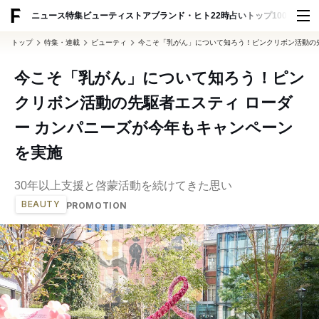
ニュース
特集
ビューティ
ストア
ブランド・ヒト
22時占い
トップ100
スナッ
トップ
特集・連載
ビューティ
今こそ「乳がん」について知ろう！ピンクリボン活動の先
今こそ「乳がん」について知ろう！ピン
クリボン活動の先駆者エスティ ローダ
ー カンパニーズが今年もキャンペーン
を実施
30年以上支援と啓蒙活動を続けてきた思い
BEAUTY
PROMOTION