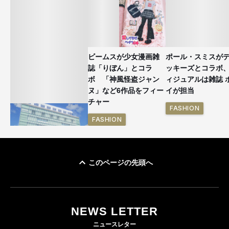
ビームスが少女漫画雑
ポール・スミスが
誌「りぼん」とコラ
ッキーズとコラボ
ボ 「神風怪盗ジャン
ィジュアルは雑誌 
ヌ」など6作品をフィー
イが担当
チャー
FASHION
FASHION
このページの先頭へ
「ユニクロ 京都」が11
月にオープン 国内5店
目のグローバル旗艦店
NEWS LETTER
FASHION
ニュースレター