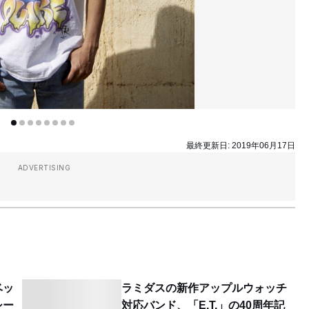
最終更新日:
2019年06月17日
ADVERTISING
゙ッ
ラミダスの新作アップルウォッチ
シー
対応バンド、「E.T.」の40周年記