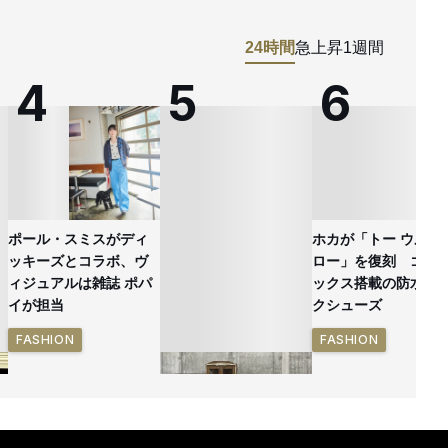
24時間
急上昇
1週間
ポール・スミスがディ
ホカが「トー ウルト
ッキーズとコラボ、ヴ
ロー」を復刻 ゴア
ィジュアルは雑誌 ポパ
ックス搭載の防水ハ
イが担当
クシューズ
FASHION
FASHION