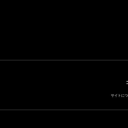
「ユニクロ 京都」が11
月にオープン 国内5店
ゴールドウイン、26年
目のグローバル旗艦店
4〜6月期の営業利益
82%減 ザ・ノース・
FASHION
フェイスで卸が苦戦
BUSINESS
サイトにつ