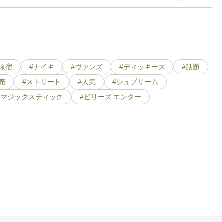
#原宿
#ナイキ
#ヴァンズ
#ディッキーズ
#話題
売
#ストリート
#人気
#シュプリーム
#マジックスティック
#ビリーズ エンター