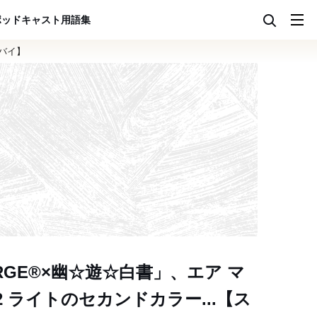
ポッドキャスト
用語集
トバイ】
RGE®×幽☆遊☆白書」、エア マ
 ライトのセカンドカラー...【ス