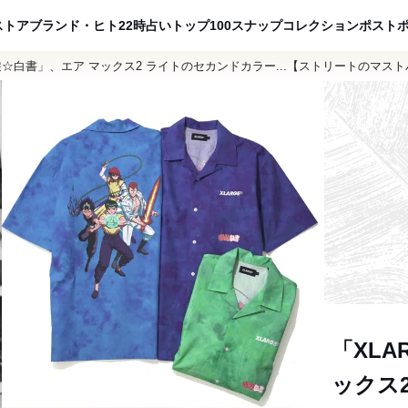
ADVERTISING
ストア
ブランド・ヒト
22時占い
トップ100
スナップ
コレクション
ポスト
☆遊☆白書」、エア マックス2 ライトのセカンドカラー...【ストリートのマス
「XLA
ックス2