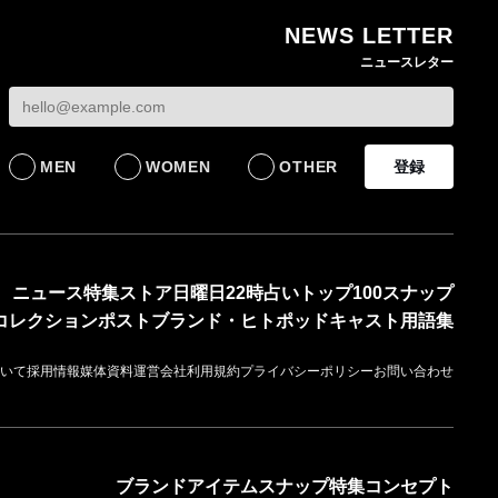
NEWS LETTER
無印良品の古家具シリ
ニュースレター
ーズ新作 インドの家
具を再生した一点物を
発売
LIFESTYLE
MEN
WOMEN
OTHER
登録
ニュース
特集
ストア
日曜日22時占い
トップ100
スナップ
コレクション
ポスト
ブランド・ヒト
ポッドキャスト
用語集
いて
採用情報
媒体資料
運営会社
利用規約
プライバシーポリシー
お問い合わせ
ブランド
アイテム
スナップ
特集
コンセプト