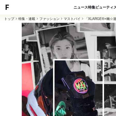
ニュース
特集
ビューティ
トップ
特集・連載
ファッション
マストバイ
「XLARGE®×幽