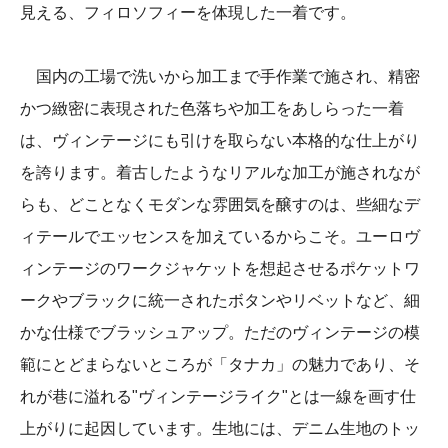
見える、フィロソフィーを体現した一着です。
国内の工場で洗いから加工まで手作業で施され、精密
かつ緻密に表現された色落ちや加工をあしらった一着
は、ヴィンテージにも引けを取らない本格的な仕上がり
を誇ります。着古したようなリアルな加工が施されなが
らも、どことなくモダンな雰囲気を醸すのは、些細なデ
ィテールでエッセンスを加えているからこそ。ユーロヴ
ィンテージのワークジャケットを想起させるポケットワ
ークやブラックに統一されたボタンやリベットなど、細
かな仕様でブラッシュアップ。ただのヴィンテージの模
範にとどまらないところが「タナカ」の魅力であり、そ
れが巷に溢れる"ヴィンテージライク"とは一線を画す仕
上がりに起因しています。生地には、デニム生地のトッ