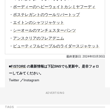
・
ボーディーのヘビーウェイトカシミヤフーディ
・
ポステレガントのウールリバートップ
・
エイトンのシャツジャケット
・
シーオールのマンチェスターパンツ
・
アンスクリアのフレアデニム
・
ビューティフルピープルのライダースジャケット
最終更新日:
2024年03月30日
■
F/STORE
の最新情報は下記SNSでも更新中。是非フォロ
ーしてみてください。
Twitter
／
Instagram
ADVERTISING
TAGS