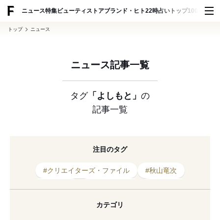
ADVERTISING
ニュース
特集
ビューティ
ストア
ブランド・ヒト
22時占い
トップ100
スナッ
トップ
ニュース
ニュース記事一覧
タグ
「よしもと」
の
記事一覧
注目のタグ
#クリエイターズ・ファイル
#秋山竜次
#キャップ
#クリエイター
#ウィゴー
#YOKO FUCHIGAMI
#9FORTY
カテゴリ
#コラボレーション
#2019年発売
#よしもと