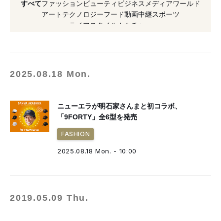
すべて
ファッション
ビューティ
ビジネス
メディア
ワールド
#期間限定
#2025年発売
#マタニティ
アート
テクノロジー
フード
動画
中継
スポーツ
ライフスタイル
カルチャー
#芸能人
#芸人
2025.08.18 Mon.
ニューエラが明石家さんまと初コラボ、
「9FORTY」全6型を発売
FASHION
2025.08.18 Mon. - 10:00
2019.05.09 Thu.