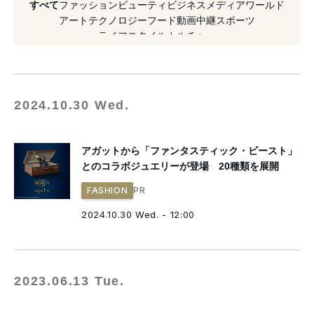
すべて
ファッション
ビューティ
ビジネス
メディア
ワールド
#ポップアップ
#ジュエリー
アート
テクノロジー
フード
動画
中継
スポーツ
ライフスタイル
カルチャー
#ハリー・ポッター
2024.10.30 Wed.
アガットから「ファンタスティック・ビースト」
とのコラボジュエリーが登場 20種類を展開
PR
FASHION
2024.10.30 Wed. - 12:00
2023.06.13 Tue.