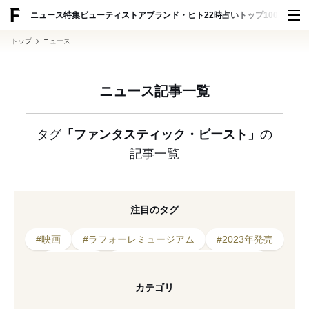
ADVERTISING
ニュース
特集
ビューティ
ストア
ブランド・ヒト
22時占い
トップ100
スナッ
トップ
ニュース
ニュース記事一覧
タグ
「ファンタスティック・ビースト」
の
記事一覧
注目のタグ
#映画
#ラフォーレミュージアム
#2023年発売
#グラニフ
#ファンタスティック・ビースト
#2018年発売
#原宿
#コラボレーション
カテゴリ
#ラフォーレ原宿
#アイテム
#2024年発売