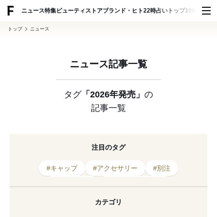
ADVERTISING
ニュース
特集
ビューティ
ストア
ブランド・ヒト
22時占い
トップ100
スナッ
トップ
ニュース
ニュース記事一覧
タグ
「2026年発売」
の
記事一覧
注目のタグ
#キャップ
#アクセサリー
#別注
#スウェット
#ヘアアクセサリー
#コラボレーション
#カチューシャ
カテゴリ
#ウィメンズ
#ヘッドバンド
#BEAMS