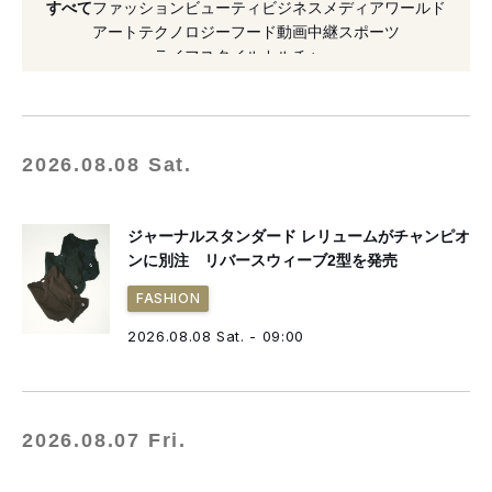
すべて
ファッション
ビューティ
ビジネス
メディア
ワールド
#アウトドア
#刺繍
#キャラクター
アート
テクノロジー
フード
動画
中継
スポーツ
ライフスタイル
カルチャー
#ヘイリー・ビーバー
#ブルゾン
#2026年発売
#2026年秋冬
#スニーカー
#アニメ
#シューズ
2026.08.08 Sat.
ジャーナルスタンダード レリュームがチャンピオ
ンに別注 リバースウィーブ2型を発売
FASHION
2026.08.08 Sat. - 09:00
2026.08.07 Fri.