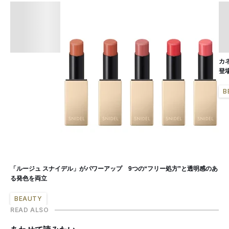
カ
登
B
「ルージュ スナイデル」がパワーアップ 9つの“フリー処方”と透明感のあ
る発色を両立
BEAUTY
READ ALSO