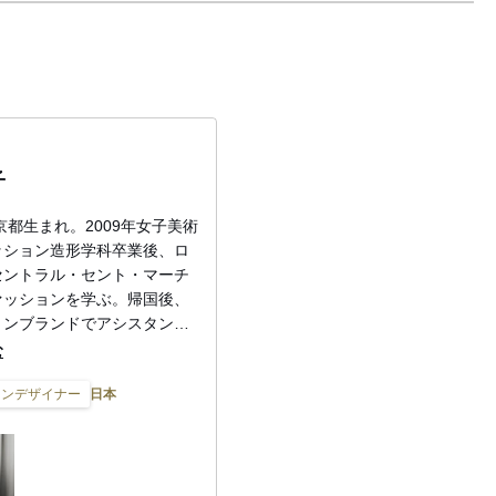
子
東京都生まれ。2009年女子美術
ッション造形学科卒業後、ロ
セントラル・セント・マーチ
ァッションを学ぶ。帰国後、
ョンブランドでアシスタント
014年にウィメンズブランド
む
オキ」をスタート。同年10
日本
ョンデザイナー
es-Benz Fashion Week
にて2015年春夏コレクション
18年2月、LVMH Young
Designers Prizeショートリス
れ、同年11月に毎日ファッ