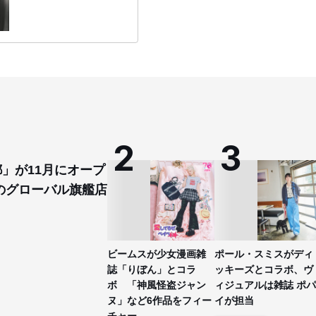
賞 新人賞・資生堂激励賞など
都」が11月にオープ
のグローバル旗艦店
ビームスが少女漫画雑
ポール・スミスがディ
誌「りぼん」とコラ
ッキーズとコラボ、ヴ
ボ 「神風怪盗ジャン
ィジュアルは雑誌 ポパ
ヌ」など6作品をフィー
イが担当