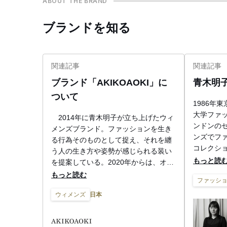
ABOUT THE BRAND
ブランドを知る
関連記事
関連記事
ブランド「AKIKOAOKI」に
青木明
ついて
1986年
大学ファ
2014年に青木明子が立ち上げたウィ
ンドンの
メンズブランド。ファッションを生き
ンズでフ
る行為そのものとして捉え、それを纏
コレクシ
う人の生き方や姿勢が感じられる装い
を経て、2
もっと読
を提案している。2020年からは、オン
「アキコア
タイムで販売する新レーベル「ヌーン
もっと読む
ファッシ
月、Merced
（noon）」をスタート。アキコアオキ
TOKYO
日本
ウィメンズ
の服に袖を通したことがない人や、フ
を発表。20
ァッションが身近ではない人も楽しめ
Fashion 
るよう、オンタイムで着用できるアイ
トに選出さ