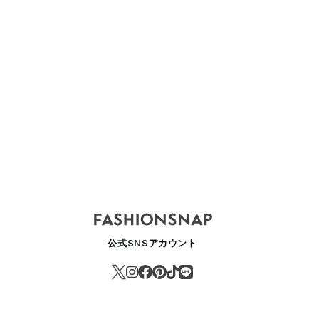
IERS
CHANEL 2026SS
CHANEL 2025AW
CHANEL 
パリ
Couture
Cruise Co
パリ
公式SNSアカウント