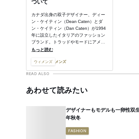
ついて
カナダ出身の双子デザイナー、ディー
ン・ケイティン（Dean Caten）とダ
ン・ケイティン（Dan Caten）が1994
年に設立したイタリアのファッション
ブランド。トラッドやモードにアメリ
カンテイストのウィットをかけあわせ
もっと読む
たウィメンズとメンズ、キッズのコレ
メンズ
ウィメンズ
クションを展開。ミュージシャンのコ
ンサート衣装も手掛け、顧客はレニ
READ ALSO
ー・クラヴィッツやジャスティン・テ
ィンバーレイク、リアーナといったセ
あわせて読みたい
レブも多い。オリンピックのカナダ選
手団ユニフォームや、サッカーのマン
チェスター・シティのユニフォームな
デザイナーもモデルも一卵性双生
ども手がけている。
年秋冬
FASHION