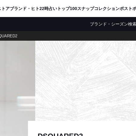
ADVERTISING
ストア
ブランド・ヒト
22時占い
トップ100
スナップ
コレクション
ポスト
ブランド・シーズン検
QUARED2