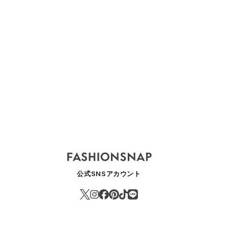
DSQUARED2
DSQUARED2 -
DSQUARE
2024SS
Men's- 2024 Pre
Women's-
Spring Collection
Spring Co
公式SNSアカウント