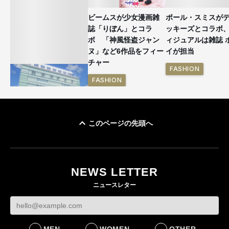
ビームスが少女漫画雑
ポール・スミスが
誌「りぼん」とコラ
ッキーズとコラボ
ボ 「神風怪盗ジャン
ィジュアルは雑誌 
ヌ」など6作品をフィー
イが担当
チャー
FASHION
FASHION
このページの先頭へ
「ユニクロ 京都」が11
月にオープン 国内5店
目のグローバル旗艦店
NEWS LETTER
FASHION
ニュースレター
MEN
WOMEN
OTHER