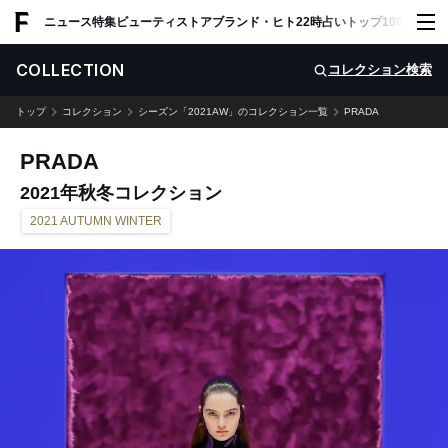
ADVERTISING
ニュース
特集
ビューティ
ストア
ブランド・ヒト
22時占い
トップ100
スナッ
COLLECTION
コレクション検索
トップ
コレクション
シーズン「2021AW」のコレクション一覧
PRADA
PRADA
2021年秋冬コレクション
2021 AUTUMN WINTER