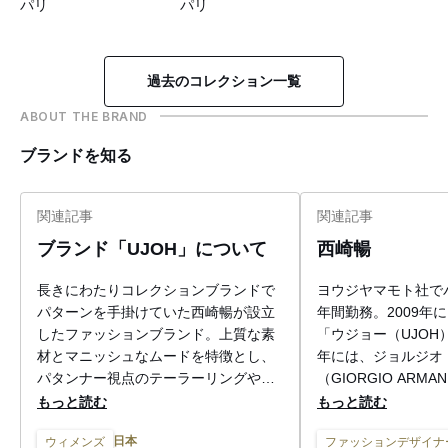
パリ
パリ
過去のコレクション一覧
ABOUT THE BRAND
ブランドを知る
関連記事
関連記事
ブランド「UJOH」について
西崎暢
長きにわたりコレクションブランドで
ヨウジヤマモト社で
パターンを手掛けていた西崎暢が設立
年間勤務。2009年
したファッションブランド。上質な素
「ウジョー（UJOH）
材とマニッシュなムードを特徴とし、
年には、ジョルジオ
パタンナー視点のテーラーリングやカ
（GIORGIO ARM
ッティングを得意としている。
ーをサポートするプ
もっと読む
もっと読む
受け、ミラノファッ
日本
ウィメンズ
ファッションデザイナ
間にてショーを開催。