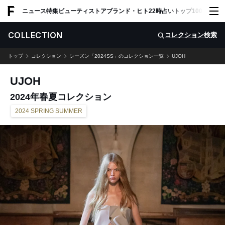
ADVERTISING
ニュース
特集
ビューティ
ストア
ブランド・ヒト
22時占い
トップ100
スナッ
COLLECTION
コレクション検索
トップ
コレクション
シーズン「2024SS」のコレクション一覧
UJOH
UJOH
2024年春夏コレクション
2024 SPRING SUMMER