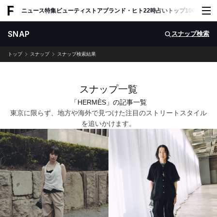
ADVERTISING
ニュース
特集
ビューティ
ストア
ブランド・ヒト
22時占い
トップ100
スナッ
SNAP
スナップ検索
トップ
スナップ
スナップ検索結果
スナップ一覧
「HERMÈS」の記事一覧
東京に限らず、地方や海外で見つけた注目のストリートスタイル
を追いかけます。