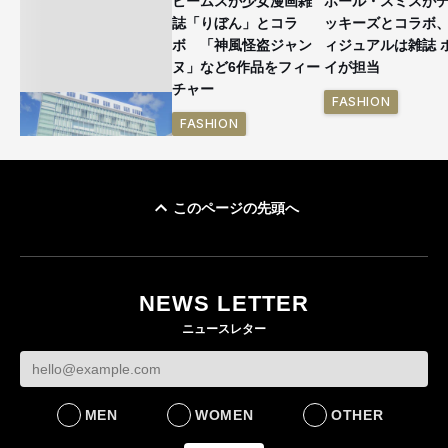
ビームスが少女漫画雑
ポール・スミスが
誌「りぼん」とコラ
ッキーズとコラボ
ボ 「神風怪盗ジャン
ィジュアルは雑誌 
ヌ」など6作品をフィー
イが担当
チャー
FASHION
FASHION
このページの先頭へ
「ユニクロ 京都」が11
月にオープン 国内5店
目のグローバル旗艦店
NEWS LETTER
FASHION
ニュースレター
MEN
WOMEN
OTHER