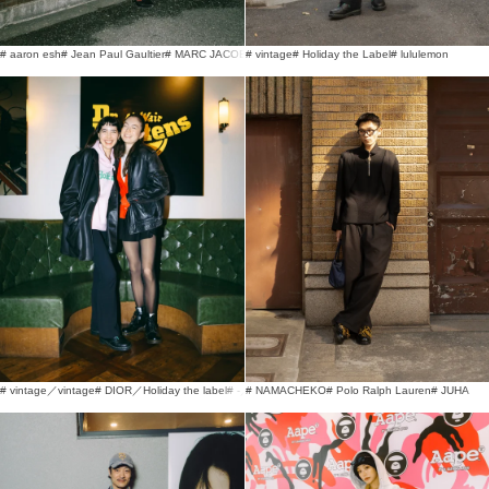
# aaron esh
# Jean Paul Gaultier
# MARC JACOBS
# vintage
# Holiday the Label
# lululemon
# NAMACHEKO
# Polo Ralph Lauren
# JUHA
# vintage／vintage
# DIOR／Holiday the label
# -／lululemon