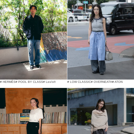
# HERMÈS
# POOL BY CLASS
# Levi's®
# LOW CLASSIC
# OVERNEATH
# ATON