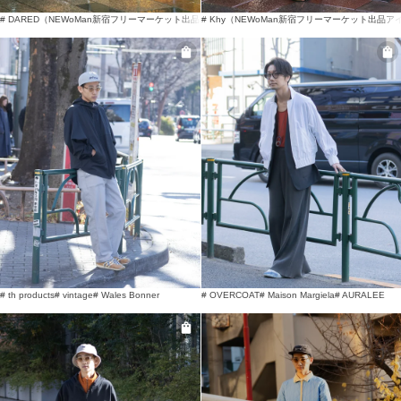
# DARED（NEWoMan新宿フリーマーケット出品アイテム）
# Khy（NEWoMan新宿フリーマーケット出品ア
# AKIO
# vintage
# th products
# vintage
# Wales Bonner
# OVERCOAT
# Maison Margiela
# AURALEE