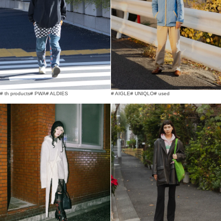
# th products
# PWA
# ALDIES
# AIGLE
# UNIQLO
# used