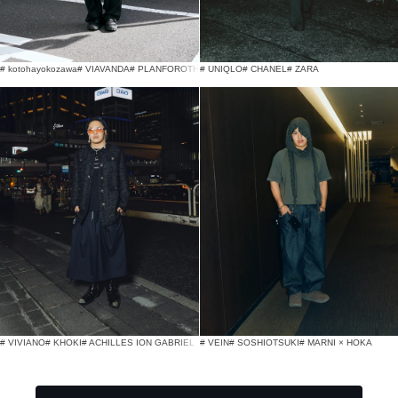
# kotohayokozawa
# VIAVANDA
# PLANFOROTHERDAY
# UNIQLO
# CHANEL
# ZARA
# VIVIANO
# KHOKI
# ACHILLES ION GABRIEL
# VEIN
# SOSHIOTSUKI
# MARNI × HOKA