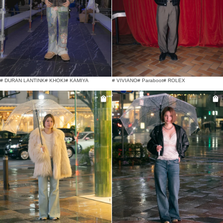
# DURAN LANTINK
# KHOKI
# KAMIYA
# VIVIANO
# Paraboot
# ROLEX