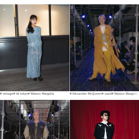
# vintage
# tiit tokyo
# Maison Margiela
# Alexander McQueen
# used
# Maison Margiela