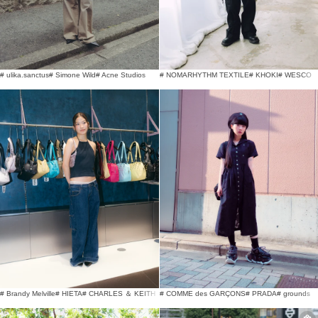
# ulika.sanctus
# Simone Wild
# Acne Studios
# NOMARHYTHM TEXTILE
# KHOKI
# WESCO
# Brandy Melville
# HIETA
# CHARLES ＆ KEITH
# COMME des GARÇONS
# PRADA
# grounds