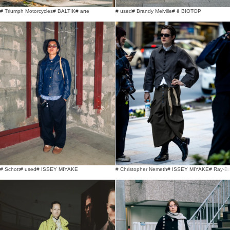
# Triumph Motorcycles
# BALTIK
# arte
# used
# Brandy Melville
# ë BIOTOP
# Schott
# used
# ISSEY MIYAKE
# Christopher Nemeth
# ISSEY MIYAKE
# Ray-B