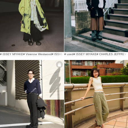
# ISSEY MIYAKE
# Vivienne Westwood
# ISSHUN ISSHUN
# used
# ISSEY MIYAKE
# CHARLES JEFFREY