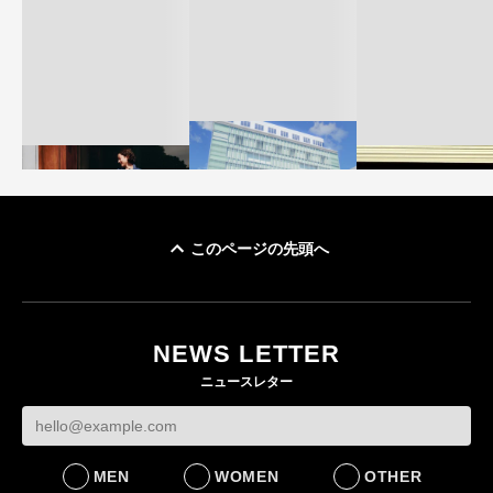
このページの先頭へ
「ユニクロ 京都」が11
ユニクロ × コントワ
月にオープン 国内5店
ゴールドウイン、2
ー・デ・コトニエ新
目のグローバル旗艦店
4〜6月期の営業利
作 コーデュロイジャ
82%減 ザ・ノー
NEWS LETTER
FASHION
ケットなど7型を発売
フェイスで卸が苦
ニュースレター
FASHION
BUSINESS
MEN
WOMEN
OTHER