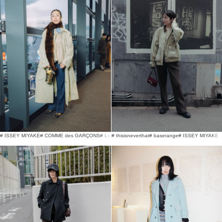
# ISSEY MIYAKE
# COMME des GARÇONS
# Levi's®
# thisisneverthat
# baserange
# ISSEY MIYAKE