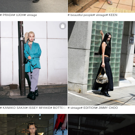
# PRADA
# UJOH
# vintage
# beautiful people
# vintage
# KEEN
# KANAKO SAKAI
# ISSEY MIYAKE
# BOTTEGA VENETA
# vintage
# EDITION
# JIMMY CHOO