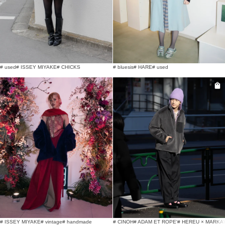
# used
# ISSEY MIYAKE
# CHICKS
# bluesis
# HARE
# used
# ISSEY MIYAKE
# vintage
# handmade
# CINOH
# ADAM ET ROPE'
# HEREU × MARKA