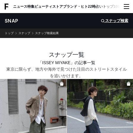
ADVERTISING
ニュース
特集
ビューティ
ストア
ブランド・ヒト
22時占い
トップ100
スナッ
SNAP
スナップ検索
トップ
スナップ
スナップ検索結果
スナップ一覧
「ISSEY MIYAKE」の記事一覧
東京に限らず、地方や海外で見つけた注目のストリートスタイル
を追いかけます。