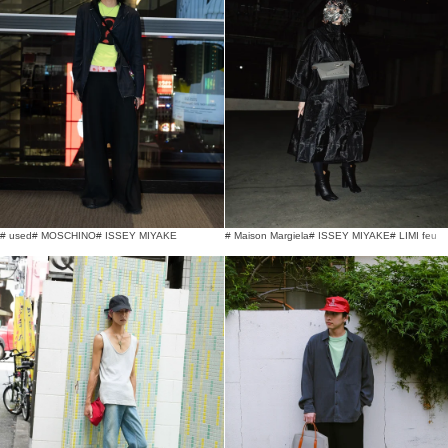
# used
# MOSCHINO
# ISSEY MIYAKE
# Maison Margiela
# ISSEY MIYAKE
# LIMI feu