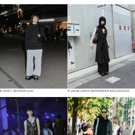
# ISSEY MIYAKE
# both
# used
# JUNYA WATANABE
# BALENCIAGA