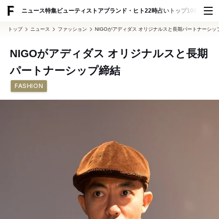
ADVERTISING
ニュース
特集
ビューティ
ストア
ブランド・ヒト
22時占い
トップ100
スナッ
トップ
ニュース
ファッション
NIGOがアディダス オリジナルスと長期パートナーシッ
NIGOがアディダス オリジナルスと長期
パートナーシップ締結
FASHION