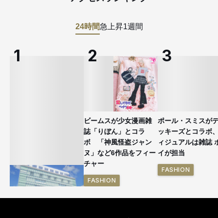
24時間
急上昇
1週間
ビームスが少女漫画雑
ポール・スミスが
誌「りぼん」とコラ
ッキーズとコラボ
ボ 「神風怪盗ジャン
ィジュアルは雑誌 
ヌ」など6作品をフィー
イが担当
チャー
FASHION
FASHION