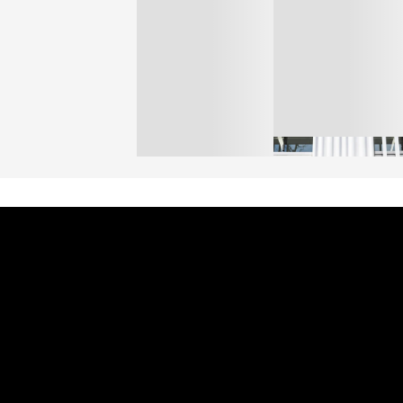
オンワードHD、イオ
【トップに聞く 2026】
モール熊本に勤務して
オンワードHD保元道宣
いた従業員3人の死亡
社長 「のんびりした
認
ら先はない」“前進”す
BUSINESS
るための企業戦略
BUSINESS