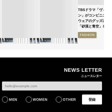
TBSドラマ「ヴィヴ
ン」がコンビニエン
ウェアのグッズに
「砂漠と青空」を表
FASHION
NEWS LETTER
ン
熊本地震で従業員3人が
オンワードHDが緊急時
ニュースレター
死亡したオンワード
の対策を発表 従業員
確
HD 被災経緯を書面で
に貴重品の常時携行を
発表
義務付け
BUSINESS
BUSINESS
MEN
WOMEN
OTHER
登録