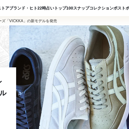
ADVERTISING
ストア
ブランド・ヒト
22時占い
トップ100
スナップ
コレクション
ポスト
ズ「VICKKA」の新モデルを発売
ン
デル