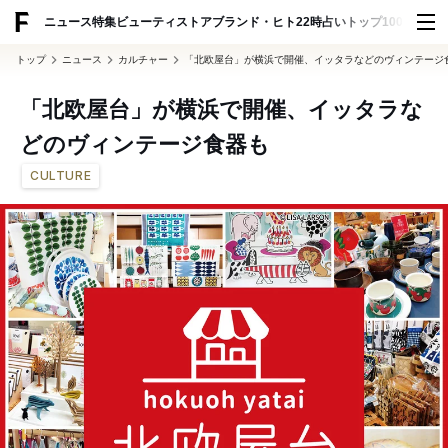
ADVERTISING
ニュース
特集
ビューティ
ストア
ブランド・ヒト
22時占い
トップ100
スナッ
トップ
ニュース
カルチャー
「北欧屋台」が横浜で開催、イッタラなどのヴィンテージ
「北欧屋台」が横浜で開催、イッタラな
どのヴィンテージ食器も
CULTURE