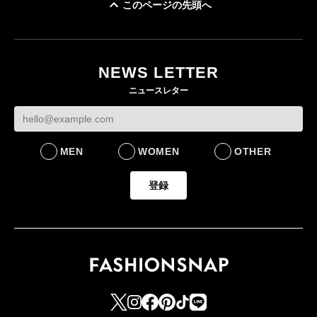
このページの先頭へ
「ユニクロ 京都」が11
ユニクロ × コントワ
月にオープン 国内5店
ゴールドウイン、2
ー・デ・コトニエ新
目のグローバル旗艦店
4〜6月期の営業利
作 コーデュロイジャ
82%減 ザ・ノー
NEWS LETTER
FASHION
ケットなど7型を発売
フェイスで卸が苦
ニュースレター
FASHION
BUSINESS
MEN
WOMEN
OTHER
登録