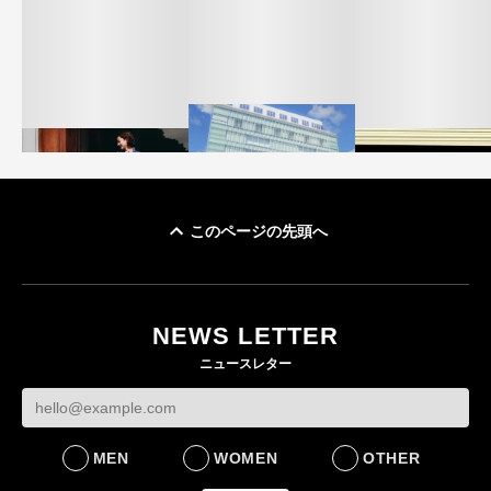
このページの先頭へ
「ユニクロ 京都」が11
ユニクロ × コントワ
月にオープン 国内5店
ゴールドウイン、2
ー・デ・コトニエ新
目のグローバル旗艦店
4〜6月期の営業利
作 コーデュロイジャ
82%減 ザ・ノー
NEWS LETTER
FASHION
ケットなど7型を発売
フェイスで卸が苦
ニュースレター
FASHION
BUSINESS
MEN
WOMEN
OTHER