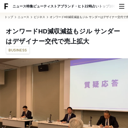
ADVERTISING
ニュース
特集
ビューティ
ストア
ブランド・ヒト
22時占い
トップ100
スナッ
トップ
ニュース
ビジネス
オンワードHD減収減益もジル サンダーはデザイナー交代で
オンワードHD減収減益もジル サンダー
はデザイナー交代で売上拡大
BUSINESS