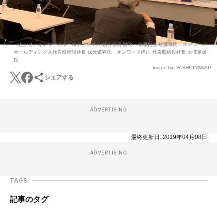
（左から）オンワードホールディングス 執行役員 財務・経理担当 佐藤修氏、オンワード
ホールディングス代表取締役社長 保元道宣氏、オンワード樫山 代表取締役社長 大澤道雄
氏
Image by: FASHIONSNAP
シェアする
ADVERTISING
最終更新日:
2019年04月08日
ADVERTISING
TAGS
記事のタグ